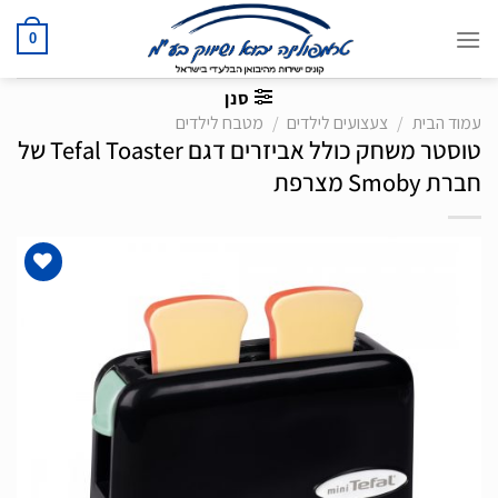
Ski
t
0
conten
סנן
עמוד הבית
/
צעצועים לילדים
/
מטבח לילדים
טוסטר משחק כולל אביזרים דגם Tefal Toaster של
חברת Smoby מצרפת
הוסף
לרשימת
המשאלות