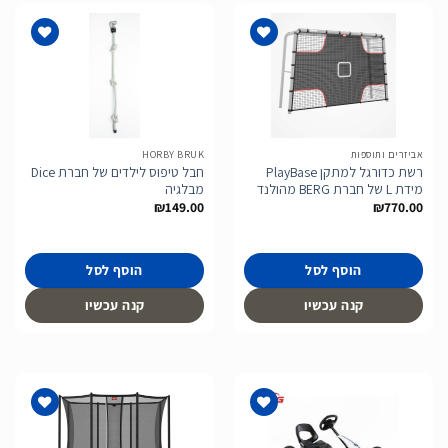
הוסף
הוסף
לרשימת
לרשימת
המשאלות
המשאלות
אביזרים ותוספות
HORBY BRUK
רשת כדורגל למתקן PlayBase
חבל טיפוס לילדים של חברת Dice
מידת L של חברת BERG מהולנד
מבלגיה
₪
149.00
₪
770.00
הוסף לסל
הוסף לסל
קנה עכשיו
קנה עכשיו