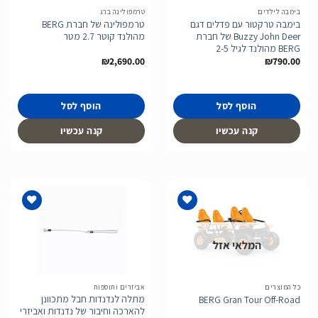
בימבה לילדים
טרמפולינה ברג
בימבה טרקטור עם פדלים דגם
טרמפולינה של חברת BERG
Buzzy John Deer של חברת
מהולנד קוטר 2.7 מטר
BERG מהולנד לגיל 2-5
₪
2,690.00
₪
790.00
הוסף לסל
הוסף לסל
קנה עכשיו
קנה עכשיו
המלאי אזל
הוסף
הוסף
לרשימת
לרשימת
המשאלות
המשאלות
כל המוצרים
אביזרים ותוספות
מתלה לנדנדות חבל מתכוונן
BERG Gran Tour Off-Road
להארכה וחיבור של נדנדות ואביזרי