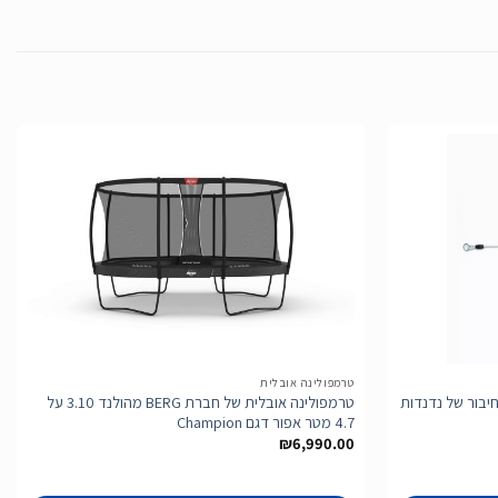
הוסף
הוסף
לרשימת
לרשימת
המשאלות
המשאלות
טרמפולינה אובלית
יבור של נדנדות
טרמפולינה אובלית של חברת BERG מהולנד 3.10 על
4.7 מטר אפור דגם Champion
₪
6,990.00