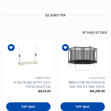
אולי תאהב גם
מוצרים קשורים
הוסף
הוסף
לרשימת
לרשימת
המשאלות
המשאלות
טרמפולינה ברג
HORBY BRUK
טרמפולינה של חברת BERG
נדנדה לילדים מעץ של חברת
מהולנד קוטר 4.3 מטר אפור
חברת Dice מבלגיה
₪
119.00
₪
4,290.00
הוסף לסל
הוסף לסל