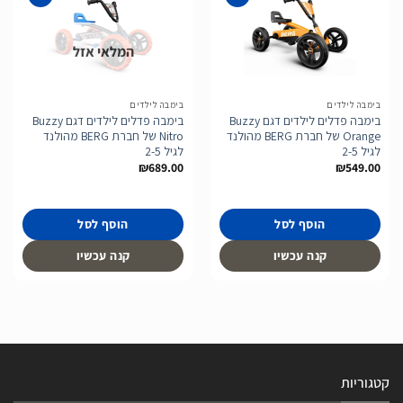
המלאי אזל
הוסף
הוסף
לרשימת
לרשימת
המשאלות
המשאלות
בימבה לילדים
בימבה לילדים
בימבה פדלים לילדים דגם Buzzy
בימבה פדלים לילדים דגם Buzzy
Orange של חברת BERG מהולנד
Nitro של חברת BERG מהולנד
לגיל 2-5
לגיל 2-5
₪
689.00
₪
549.00
הוסף לסל
הוסף לסל
קנה עכשיו
קנה עכשיו
קטגוריות