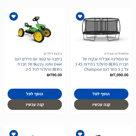
הוסף
הוסף
לרשימת
לרשימת
המשאלות
המשאלות
טרמפולינה אובלית
בימבה לילדים
טרמפולינה אובלית ענקית של
בימבה טרקטור עם פדלים דגם
חברת BERG מהולנד במידות 3.45
Buzzy John Deer של חברת
על 5.2 מטר דגם Champion
BERG מהולנד לגיל 2-5
₪
790.00
₪
7,990.00
הוסף לסל
הוסף לסל
קנה עכשיו
קנה עכשיו