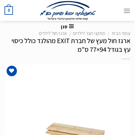
Ski
t
0
conten
סנן
עמוד הבית
/
מתקני חצר לילדים
/
ארגז חול לילדים
ארגז חול מעץ של חברת EXIT מהולנד כולל כיסוי
עץ בגודל 94×77 ס”מ
הוסף
לרשימת
המשאלות