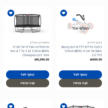
המלאי אזל
הוסף
הוסף
לרשימת
לרשימת
המשאלות
המשאלות
בימבה לילדים
טרמפולינה אובלית
בימבה פדלים לילדים דגם Buzzy
טרמפולינה אובלית של חברת
Nitro של חברת BERG מהולנד
BERG מהולנד 3.10 על 4.7 מטר
לגיל 2-5
אפור דגם Champion
₪
6,990.00
₪
689.00
הוסף לסל
הוסף לסל
קנה עכשיו
קנה עכשיו