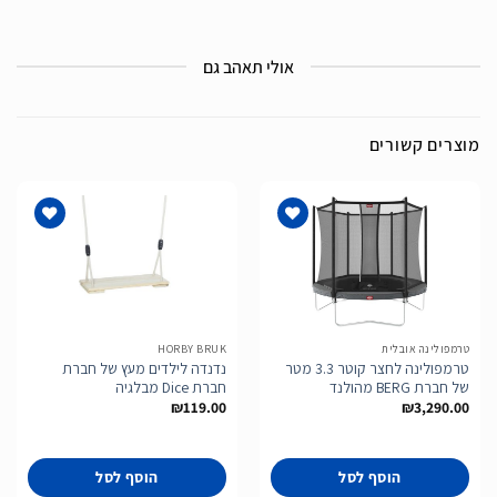
אולי תאהב גם
מוצרים קשורים
הוסף
הוסף
לרשימת
לרשימת
המשאלות
המשאלות
טרמפולינה אובלית
HORBY BRUK
טרמפולינה לחצר קוטר 3.3 מטר
נדנדה לילדים מעץ של חברת
של חברת BERG מהולנד
חברת Dice מבלגיה
₪
119.00
₪
3,290.00
הוסף לסל
הוסף לסל