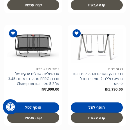
קנה עכשיו
קנה עכשיו
הוסף
הוסף
לרשימת
לרשימת
המשאלות
המשאלות
כל המוצרים
טרמפולינה אובלית
נדנדת עץ גושני גבוהה לילדים דגם
טרמפולינה אובלית ענקית של
גרפיט כוללת 2 מושבים וחבל
חברת BERG מהולנד במידות 3.45
טיפוס
על 5.2 מטר דגם Champion
₪
7,990.00
₪
1,790.00
הוסף לסל
הוסף לסל
קנה עכשיו
קנה עכשיו