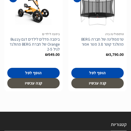
הוסף
הוסף
לרשימת
לרשימת
המשאלות
המשאלות
טרמפולינה ברג
בימבה לילדים
טרמפולינה של חברת BERG
בימבה פדלים לילדים דגם Buzzy
מהולנד קוטר 3.8 מטר אפור
Orange של חברת BERG מהולנד
לגיל 2-5
₪
549.00
₪
3,790.00
הוסף לסל
הוסף לסל
קנה עכשיו
קנה עכשיו
קטגוריות