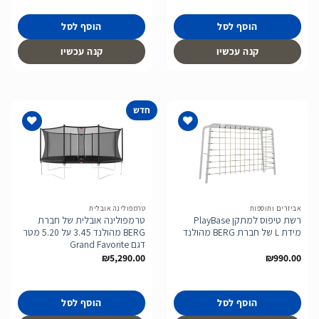
הוסף לסל
הוסף לסל
קנה עכשיו
קנה עכשיו
חדש
הוסף
הוסף
לרשימת
לרשימת
המשאלות
המשאלות
אביזרים ותוספות
טרמפולינה אובלית
רשת טיפוס למתקן PlayBase
טרמפולינה אובלית של חברת
מידת L של חברת BERG מהולנד
BERG מהולנד 3.45 על 5.20 מטר
דגם Grand Favorite
₪
5,290.00
₪
990.00
הוסף לסל
הוסף לסל