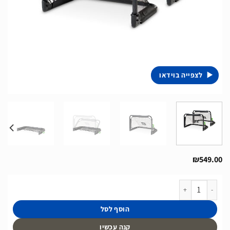
לצפייה בוידאו
₪
549.00
כמות של זוג שערי כדורגל מתקפלים ממתכת מסדרת Pico של חברת Exit מהולנד בגודל 90x60 ס"מ
הוסף לסל
קנה עכשיו