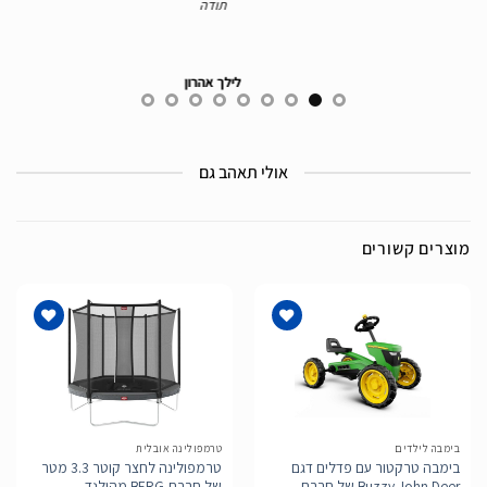
תודה
לילך אהרון
אולי תאהב גם
מוצרים קשורים
הוסף
הוסף
לרשימת
לרשימת
המשאלות
המשאלות
בימבה לילדים
טרמפולינה אובלית
בימבה טרקטור עם פדלים דגם
טרמפולינה לחצר קוטר 3.3 מטר
Buzzy John Deer של חברת
של חברת BERG מהולנד