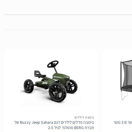
הוסף
הוסף
לרשימת
לרשימת
המשאלות
המשאלות
בימבה לילדים
טרמפולינה של חברת BERG מהולנד קוטר 3.8 מטר
בימבה פדלים לילדים דגם Buzzy Jeep Sahara של
חברת BERG מהולנד לגיל 2-5