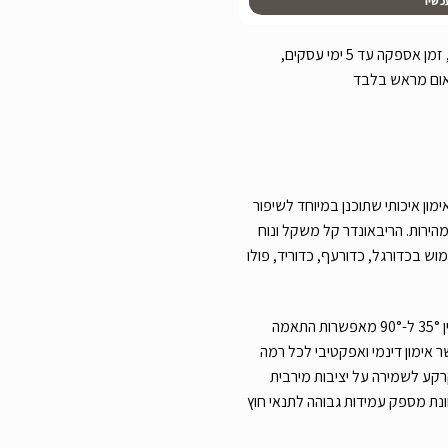
כשיו
עלות משלוח שליח עד הבית 49 ש”ח, זמן אספקה עד 5 ימי עסקים,
אום מראש בלבד
EXIT Te הוא כלי אימון איכותי שתוכנן במיוחד לשיפור
מהירות. הריבאונדר קל משקל ונוח
וש בכדורגל, כדורעף, כדוריד, פולו
הרשת האלסטית והזווית המתכווננת בין 35° ל-90° מאפשרות התאמה
אימון דינמי ואפקטיבי לכל רמה
קרקע לשמירה על יציבות מירבית
נת מספק עמידות גבוהה לתנאי חוץ