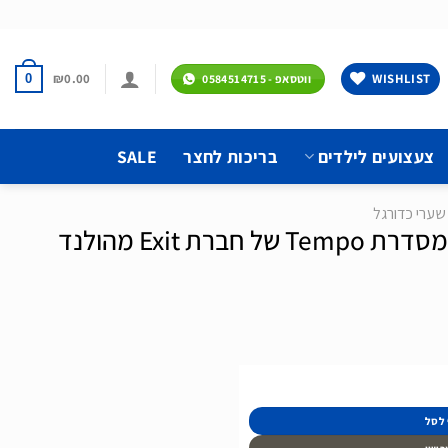
₪
0.00
WISHLIST
0
ווטסאפ - 0584514715
צעצועים לילדים
בריכות לחצר
SALE
שערי כדורגל
ריבאונדר רב-תכליתי מסדרת Tempo של חברת Exit מהולנד
 לסל