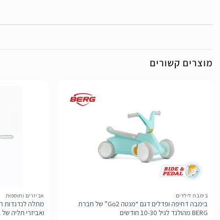
מוצרים קשורים
הוסף
לרשימת
המשאלות
בימבה לילדים
אביזרים ותוספות
בימבה דחיפה ופדלים דגם “מנטה Go2” של חברת
מתלה לנדנדות חב
BERG מהולנד לגיל 10-30 חודשים
ואביזרי תליה של DICE חברה בלגית