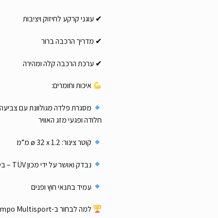
✔ עוגני קרקע לחיזוק ויציבות
✔ מדריך הרכבה ברור
✔ ערכת הרכבה קלה ומהירה
איכות וחומרים:
מסגרת פלדה מגולוונת עם צביעה 
חלודה ופגעי מזג האוויר
קוטר צינור: ø 32 x 1.2 מ”מ
נבדק ואושר על ידי מכון TÜV – בטיחות ואיכות ברמה הגבוהה ביותר
עמיד בתנאי חוץ ופנים
למה לבחור ב-EXIT Tempo Multisport?