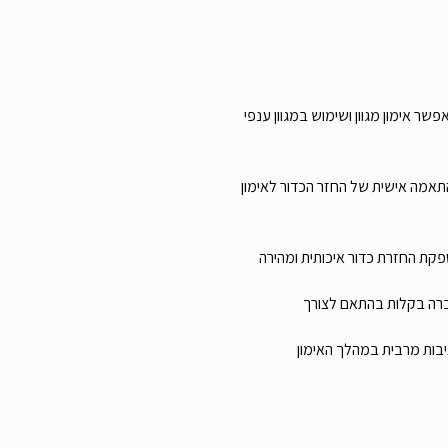
10×100 ס”מ – מאפשר אימון מגוון ושימוש במגוון ענפי
 מתכווננות – 35° עד 90° – התאמה אישית של החזר הכדור לאימון
ת החזרת כדור איכותית ומהירה
ברה בקלות בהתאם לצורך
יבות מרבית במהלך האימון