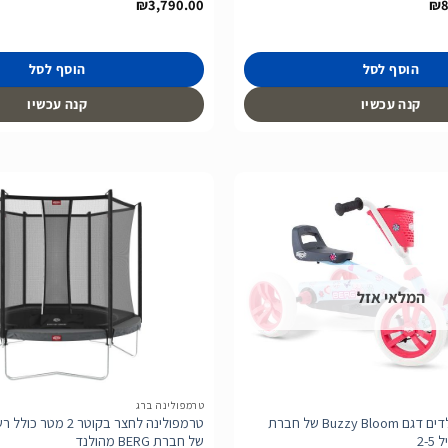
טווח
₪
3,790.00
₪
8
מחירים:
עד
הוסף לסל
הוסף לסל
קנה עכשיו
קנה עכשיו
הוסף
לרשימת
המלאי אזל
המשאלות
טרמפולינה ברג
בימבה פדלים לילדים דגם Buzzy Bloom של חברת
טרמפולינה לחצר בקוטר 2
של חברת BERG מהולנד