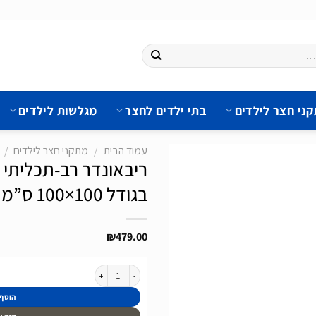
ני חצר לילדים
בתי ילדים לחצר
מגלשות לילדים
עמוד הבית
/
מתקני חצר לילדים
/
בגודל 100×100 ס”מ
הוסף
לרשימת
₪
479.00
המשאלות
כמות של ריבאונדר רב-תכליתי מסדרת Tempo של חברת Exit מהולנד בגודל 100x100 ס"מ
הוסף