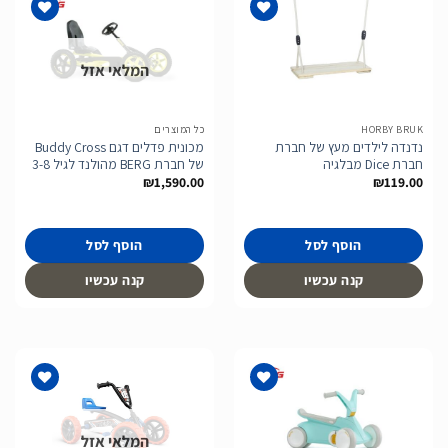
המלאי אזל
הוסף
הוסף
לרשימת
לרשימת
המשאלות
המשאלות
HORBY BRUK
כל המוצרים
נדנדה לילדים מעץ של חברת
מכונית פדלים דגם Buddy Cross
חברת Dice מבלגיה
של חברת BERG מהולנד לגיל 3-8
₪
1,590.00
₪
119.00
הוסף לסל
הוסף לסל
קנה עכשיו
קנה עכשיו
המלאי אזל
הוסף
הוסף