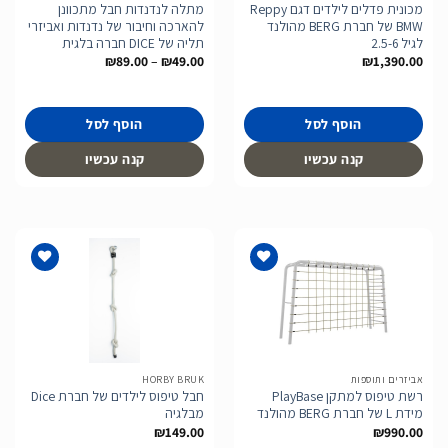
מכונית פדלים לילדים דגם Reppy
מתלה לנדנדות חבל מתכוונן
BMW של חברת BERG מהולנד
להארכה וחיבור של נדנדות ואביזרי
לגיל 2.5-6
תליה של DICE חברה בלגית
טווח
₪
89.00
–
₪
49.00
₪
1,390.00
מחירים:
עד
הוסף לסל
הוסף לסל
קנה עכשיו
קנה עכשיו
הוסף
הוסף
לרשימת
לרשימת
המשאלות
המשאלות
אביזרים ותוספות
HORBY BRUK
רשת טיפוס למתקן PlayBase
חבל טיפוס לילדים של חברת Dice
מידת L של חברת BERG מהולנד
מבלגיה
₪
149.00
₪
990.00