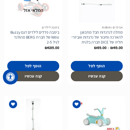
המלאי אזל
הוסף
הוסף
לרשימת
לרשימת
המשאלות
המשאלות
אביזרים ותוספות
בימבה לילדים
מתלה לנדנדות חבל מתכוונן
בימבה פדלים לילדים דגם Buzzy
להארכה וחיבור של נדנדות ואביזרי
Nitro של חברת BERG מהולנד
תליה של DICE חברה בלגית
לגיל 2-5
טווח
₪
689.00
₪
89.00
–
₪
49.00
מחירים:
עד
הוסף לסל
הוסף לסל
קנה עכשיו
קנה עכשיו
הוסף
הוסף
לרשימת
לרשימת