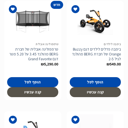
חדש
הוסף
הוסף
לרשימת
לרשימת
המשאלות
המשאלות
בימבה לילדים
טרמפולינה אובלית
בימבה פדלים לילדים דגם Buzzy
טרמפולינה אובלית של חברת
Orange של חברת BERG מהולנד
BERG מהולנד 3.45 על 5.20 מטר
לגיל 2-5
דגם Grand Favorite
₪
5,290.00
₪
549.00
הוסף לסל
הוסף לסל
קנה עכשיו
קנה עכשיו