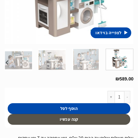
לצפייה בוידאו
₪
589.00
כמות של מטבח וחדר כביסה לילדים כולל פונקציות ואפקטים קוליים של חברת Smoby מצרפת דגם Tefal Cleaning Kitchen
הוסף לסל
קנה עכשיו