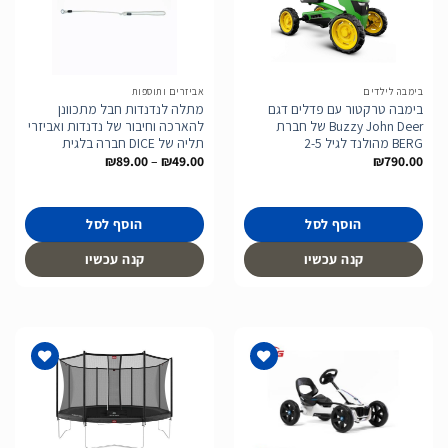
הוסף
הוסף
לרשימת
לרשימת
המשאלות
המשאלות
בימבה לילדים
אביזרים ותוספות
בימבה טרקטור עם פדלים דגם
מתלה לנדנדות חבל מתכוונן
Buzzy John Deer של חברת
להארכה וחיבור של נדנדות ואביזרי
BERG מהולנד לגיל 2-5
תליה של DICE חברה בלגית
טווח
₪
89.00
–
₪
49.00
₪
790.00
מחירים:
עד
הוסף לסל
הוסף לסל
קנה עכשיו
קנה עכשיו
הוסף
הוסף
לרשימת
לרשימת
המשאלות
המשאלות