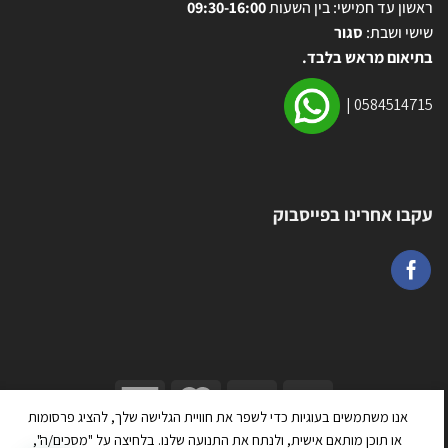
ראשון עד חמישי: בין השעות
09:30-16:00
שישי ושבת:
סגור
בתיאום מראש בלבד.
|
0584514715
עקבו אחרינו בפייסבוק
אנו משתמשים בעוגיות כדי לשפר את חוויית הגלישה שלך, להציג פרסומות
כל הזכויות שמורות 2026 ©
טרמפולינה יבוא ושיווק בע״מ
| מנוהל על ידי
או תוכן מותאם אישית, ולנתח את התנועה שלנו. בלחיצה על "מסכים/ה",