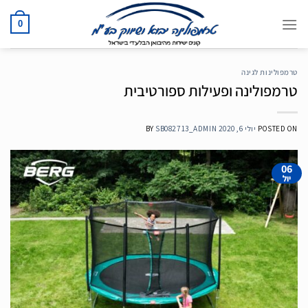
Ski
t
0
conten
טרמפולינות לגינה
טרמפולינה ופעילות ספורטיבית
POSTED ON
יולי 6, 2020
SB082713_ADMIN
BY
06
יול