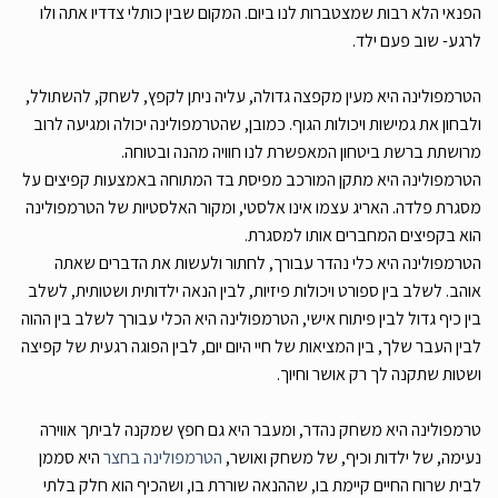
הפנאי הלא רבות שמצטברות לנו ביום. המקום שבין כותלי צדדיו אתה ולו
לרגע- שוב פעם ילד.
הטרמפולינה היא מעין מקפצה גדולה, עליה ניתן לקפץ, לשחק, להשתולל,
ולבחון את גמישות ויכולות הגוף. כמובן, שהטרמפולינה יכולה ומגיעה לרוב
מרושתת ברשת ביטחון המאפשרת לנו חוויה מהנה ובטוחה.
הטרמפולינה היא מתקן המורכב מפיסת בד המתוחה באמצעות קפיצים על
מסגרת פלדה. האריג עצמו אינו אלסטי, ומקור האלסטיות של הטרמפולינה
הוא בקפיצים המחברים אותו למסגרת.
הטרמפולינה היא כלי נהדר עבורך, לחתור ולעשות את הדברים שאתה
אוהב. לשלב בין ספורט ויכולות פיזיות, לבין הנאה ילדותית ושטותית, לשלב
בין כיף גדול לבין פיתוח אישי, הטרמפולינה היא הכלי עבורך לשלב בין ההוה
לבין העבר שלך, בין המציאות של חיי היום יום, לבין הפוגה רגעית של קפיצה
ושטות שתקנה לך רק אושר וחיוך.
טרמפולינה היא משחק נהדר, ומעבר היא גם חפץ שמקנה לביתך אווירה
נעימה, של ילדות וכיף, של משחק ואושר,
הטרמפולינה בחצר
היא סממן
לבית שרוח החיים קיימת בו, שההנאה שוררת בו, ושהכיף הוא חלק בלתי