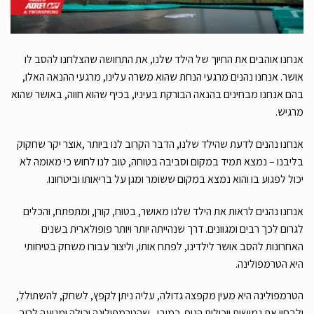
אנחנו אוהבים את החיוך של הילד שלנו, את התחושה שהצלחנו להסב לו
אושר. אנחנו נהנים מרגעי הנחת שהוא משרה עלינו, מרגעי ההנאה האלו,
בהם אנחנו מבחינים בהנאה הבורקת בעיניו, בכיף שהוא חווה, באושר שהוא
מרגיש.
אנחנו נהנים לדעת שהילד שלנו, הדבר הקרוב לנו ביותר ,אוצר יקר שחקוק
בליבנו – נמצא תמיד במקום וסביבה בטוחה, טוב לנו לחוש כי מאומה לא
יכול לפגוע בו והוא נמצא במקום ששומר ומגן על בריאותו וביטחונו.
אנחנו נהנים לראות את הילד שלנו מאושר, בטוח, קורן, ומתפתח, והכלים
לגרום לכך רבים ומגוונים. דרך שנהייתה יותר ויותר פופולארית בשנים
האחרונות להסב אושר לילדינו, לפתח אותו, וליצור עבורו משחק בטיחותי
היא הטרמפולינה.
הטרמפולינה היא מעין מקפצה גדולה, עליה ניתן לקפץ, לשחק, להשתולל,
ולבחון את גמישות ויכולות הגוף. כמובן , שהטרמפולינה יכולה ומגיעה לרוב