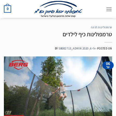
Ski
t
0
conten
טרמפולינות לגינה
טרמפולינות כיף לילדים
POSTED ON
יולי 6, 2020
SB082713_ADMIN
BY
06
יול