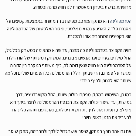
מרושתת ברשת ביטחון המאפשרת לנו חוויה מהנה ובטוחה.
הטרמפולינה
היא מתקן המורכב מפיסת בד המתוחה באמצעות קפיצים על
מסגרת פלדה. האריג עצמו אינו אלסטי, ומקור האלסטיות של הטרמפולינה
הוא בקפיצים המחברים אותו למסגרת.
חווית הקפיצה בטרמפולינה כה מהנה, עד שהיא מתאימה כמשחק בכל גיל,
החל מילדים צעירים ועד אנשים מבוגרים. המשחק המשותף של הורה וילדו
על הטרמפולינה היא חוויה שאין דומה לה, כיף משותף המקרב בין הדורות
ומגשר על פערים, הרי שבתוך חלל הטרמפולינה כל הפערים שוליים וכל מה
שנותר הוא להנות ולכייף ביחד!
כמו כן, השימוש במתקן מפתח יכולות שונות, החל מקוארדניציה, דרך
גמישות, ועד שיפור יכולות הקפיצה. הכנסת הטרמפולינה לחצר ביתך היא
מומלצת, תפתח את ילדיך, תחזק את יכולתם, ואת גופם ותהווה כלי נהדר
להעביר את הזמן באופן חיובי.
אם גם אתה חפץ במתקן, שיסב אושר גדול לילדך ולחבריהם, מתקן שיסב