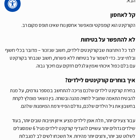
הבא.
קל לאחסון
הקורקינט הוא קומפקטי ומאפשר אחסון נוח שאינו תופס מקום רב.
לא להתפשר על בטיחות
לצד כל היתרונות שבקורקינטים לילדים, חשוב שנזכור – מדובר בכלי חשוף
ובלתי יציב. כדי לשמור על בטיחות ללא פשרות, חשוב שנבחר בקורקינט
עם בלם כפול איכותי ואמין וגלגלים חזקים עם חיכוך גבוה.
איך בוחרים קורקינטים לילדים?
בחירת קורקינט לילדים שלכם צריכה להתחשב במספר גורמים, על מנת
להבטיח התאמה שתוביל לחוויה מהנה ובטוחה. בין השאר מומלץ לקחת
בחשבון את גיל הילדים שלכם, גודלם הפיזי ורמת המיומנות שלהם.
עבור צעירים יותר, תלת אופן לילדים מציע איזון ויציבות טובים יותר, בעוד
שילדים גדולים יותר עשויים להעדיף קורקינט לילדים מגיל 6 שמסוגלים
לשלוט טוב יותר, ורוצים יותר מהירות. אל תשכחו לשים לב למגבלות