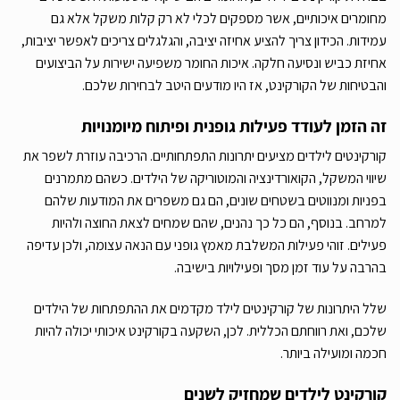
מחומרים איכותיים, אשר מספקים לכלי לא רק קלות משקל אלא גם
עמידות. הכידון צריך להציע אחיזה יציבה, והגלגלים צריכים לאפשר יציבות,
אחיזת כביש ונסיעה חלקה. איכות החומר משפיעה ישירות על הביצועים
והבטיחות של הקורקינט, אז היו מודעים היטב לבחירות שלכם.
זה הזמן לעודד פעילות גופנית ופיתוח מיומנויות
קורקינטים לילדים מציעים יתרונות התפתחותיים. הרכיבה עוזרת לשפר את
שיווי המשקל, הקואורדינציה והמוטוריקה של הילדים. כשהם מתמרנים
בפניות ומנווטים בשטחים שונים, הם גם משפרים את המודעות שלהם
למרחב. בנוסף, הם כל כך נהנים, שהם שמחים לצאת החוצה ולהיות
פעילים. זוהי פעילות המשלבת מאמץ גופני עם הנאה עצומה, ולכן עדיפה
בהרבה על עוד זמן מסך ופעילויות בישיבה.
שלל היתרונות של קורקינטים לילד מקדמים את ההתפתחות של הילדים
שלכם, ואת רווחתם הכללית. לכן, השקעה בקורקינט איכותי יכולה להיות
חכמה ומועילה ביותר.
קורקינט לילדים שמחזיק לשנים