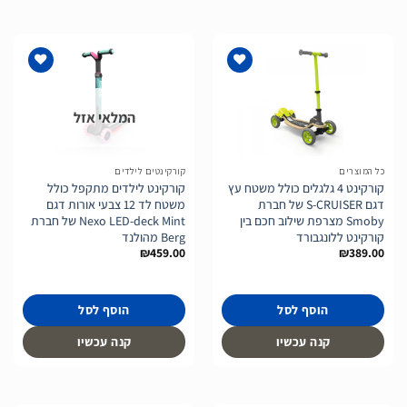
המלאי אזל
הוסף
הוסף
לרשימת
לרשימת
המשאלות
המשאלות
כל המוצרים
קורקינטים לילדים
קורקינט 4 גלגלים כולל משטח עץ
קורקינט לילדים מתקפל כולל
דגם S-CRUISER של חברת
משטח לד 12 צבעי אורות דגם
Smoby מצרפת שילוב חכם בין
Nexo LED-deck Mint של חברת
קורקינט ללונגבורד
Berg מהולנד
₪
459.00
₪
389.00
הוסף לסל
הוסף לסל
קנה עכשיו
קנה עכשיו