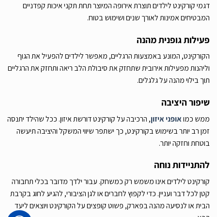
דגמי קורקינט לילדים תוצרת אירופה המיוצר תחת תקני איכות קפדניים
המבטיחים אמינות לאורך שנים ושימוש בטוח.
פעילות גופנית מהנה
הקורקינט, המונע באמצעות הרגליים, מאפשר לילדים להפעיל את הגוף
וליהנות מפעילות אירובית שתחזק את סיבולת הלב ריאה ותחזק את הרגליים
תוך בילוי מהנה על גלגלים.
שיפור היציבה
ממש כמו
אופני איזון
, הרכיבה על קורקינט דורשת איזון. ככל שהילד יתנסה
זמן רב יותר בשימוש בקורקינט, כך ישתפר שיווי המשקל והיציבה תיעשה
בוטחת וחזקה יותר.
להתניידות נוחה
קורקינט לילדים אינו משמש רק כמשחק. עבור ילדך מדובר בכלי תחבורה
קטן לכל דבר ועניין. כדי לקפוץ לחברים או לגן הציבורי, להגיע לחוג בקרבת
הבית או לנסיעה מהנה בפארק, פשוט קופצים על הקורקינט ויוצאים ליעד