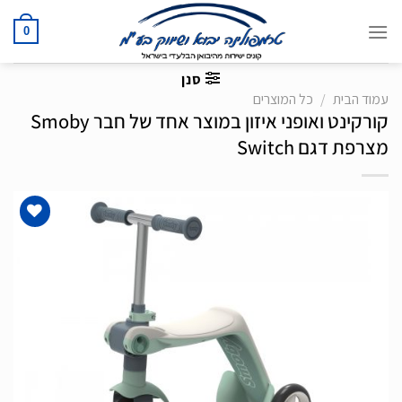
Ski
t
0
conten
סנן
עמוד הבית
/
כל המוצרים
קורקינט ואופני איזון במוצר אחד של חבר Smoby
מצרפת דגם Switch
הוסף
לרשימת
המשאלות