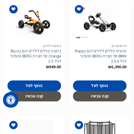
הוסף
הוסף
לרשימת
לרשימת
המשאלות
המשאלות
כל המוצרים
בימבה לילדים
מכונית פדלים לילדים דגם Reppy
בימבה פדלים לילדים דגם Buzzy
BMW של חברת BERG מהולנד
Orange של חברת BERG מהולנד
לגיל 2.5-6
לגיל 2-5
₪
549.00
₪
1,390.00
הוסף לסל
הוסף לסל
קנה עכשיו
קנה עכשיו