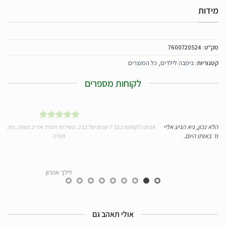
מידות
מק"ט:
7600720524
קטגוריות:
בימבה לילדים
,
כל המוצרים
לקוחות מספרים
יי
אנחנו לקוחות כבר 7 שנים של ברג. השירות תמיד אדיב מאוד, מקצועי, מהיר ומעולה.
ידע
תודה
לילך אהרון
אולי תאהב גם