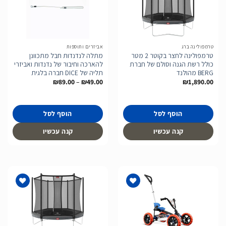
הוסף
הוסף
לרשימת
לרשימת
המשאלות
המשאלות
טרמפולינה ברג
אביזרים ותוספות
טרמפולינה לחצר בקוטר 2 מטר
מתלה לנדנדות חבל מתכוונן
כולל רשת הגנה וסולם של חברת
להארכה וחיבור של נדנדות ואביזרי
BERG מהולנד
תליה של DICE חברה בלגית
טווח
₪
89.00
–
₪
49.00
₪
1,890.00
מחירים:
עד
הוסף לסל
הוסף לסל
קנה עכשיו
קנה עכשיו
הוסף
הוסף
לרשימת
לרשימת
המשאלות
המשאלות