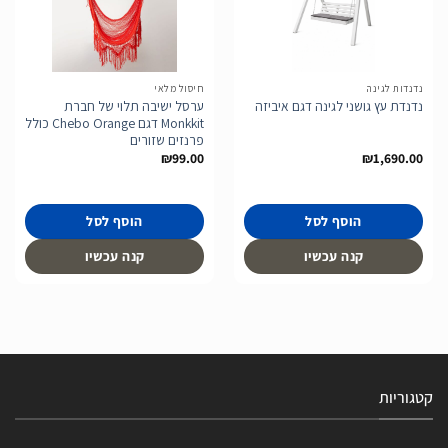
הוסף
הוסף
לרשימת
לרשימת
המשאלות
המשאלות
נדנדות לגינה
חיסול מלאי
ערסל ישיבה תלוי של חברת
נדנדת עץ גושני לגינה דגם איביזה
Monkkit דגם Chebo Orange כולל
פרנזים שזורים
₪
99.00
₪
1,690.00
הוסף לסל
הוסף לסל
קנה עכשיו
קנה עכשיו
קטגוריות