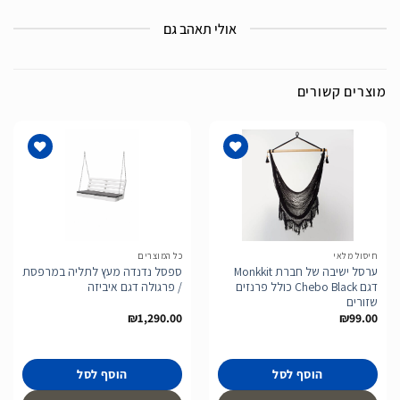
אולי תאהב גם
מוצרים קשורים
הוסף
הוסף
לרשימת
לרשימת
המשאלות
המשאלות
חיסול מלאי
כל המוצרים
ערסל ישיבה של חברת Monkkit
ספסל נדנדה מעץ לתליה במרפסת
דגם Chebo Black כולל פרנזים
/ פרגולה דגם איביזה
שזורים
₪
1,290.00
₪
99.00
הוסף לסל
הוסף לסל