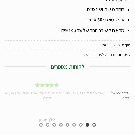
רוחב מושב:
139 ס״מ
עומק מושב:
50 ס״מ
מתאים לישיבה נוחה של עד 3 אנשים
מק"ט:
20.10.08.03
קטגוריות:
נדנדות לגינה
,
ריהוט גן
לקוחות מספרים
גיא הגיע אליי
אנחנו לקוחות כבר 7 שנים של ברג. השירות תמיד אדיב מאוד, מקצועי, מהיר ומע
היום.
תודה
לילך אהרון