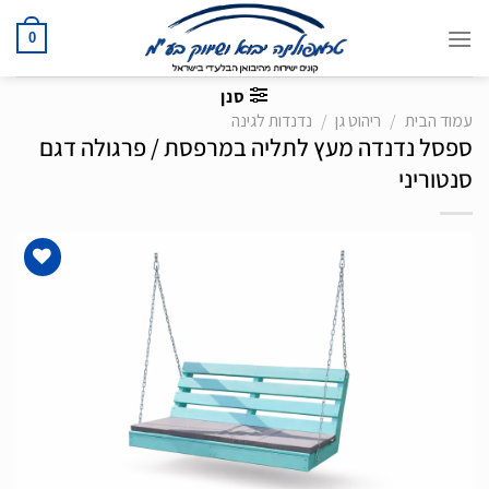
Ski
t
0
conten
סנן
עמוד הבית
/
ריהוט גן
/
נדנדות לגינה
ספסל נדנדה מעץ לתליה במרפסת / פרגולה דגם
סנטוריני
הוסף
לרשימת
המשאלות