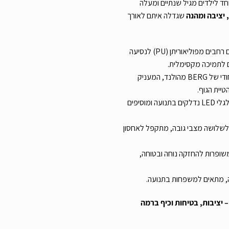
BERG  פותח במיוחד לילדים מגיל שנתיים ומעלה
 יציבה ומהנה
שגדלה איתם לאורך
– שלושה גלגלים רחבים מפוליאוריתן (PU) לנסיעה
 לתמיכה מקסימלית.
– פיתוח ייחודי של BERG מהולנד, המעניק
יית הגוף.
– גלגלי LED נדלקים בתנועה ומוסיפים
שלושה מצבי גובה, מתקפל לאחסון
משופרות להחזקה נוחה ובטוחה,
, מתאים למשפחות בתנועה.
 יציבות, בטיחות וכיף ברמה