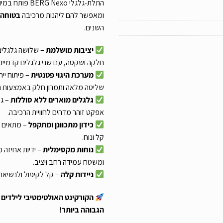
התלת-גלגלי Nexo
ומאפשר להם ליהנות מרכיבה
בטוחה,
השנים.
יציבות מושלמת
חלקה ושקטה, עם שני גלגלים קדמיים
מערכת היגוי פטנטית
שליטה מלאה ותמרון חלק באמצעות הט
גלגלים מוארים ללא סוללות
אפקט זוהר מדהים לחוויית הרכיבה.
כידון מתכוונן ומתקפל
– מתאים ל
קל ונוח.
נוחות מקסימלית
– ידיות אחיזה 
ומשטח עמידה רחב ויציב.
ניידות קלה
– קל לקיפול ולנשיאה
הקורקינט האולטימטיבי לילדים –
הגבוהה ביותר!