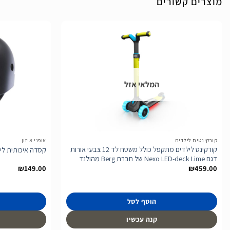
מוצרים קשורים
הוסף
לרשימת
המלאי אזל
המשאלות
קורקינטים לילדים
אופני איזון
קורקינט לילדים מתקפל כולל משטח לד 12 צבעי אורות
קסדה איכותית לילדים ש
דגם Nexo LED-deck Lime של חברת Berg מהולנד
₪
149.00
₪
459.00
הוסף לסל
קנה עכשיו