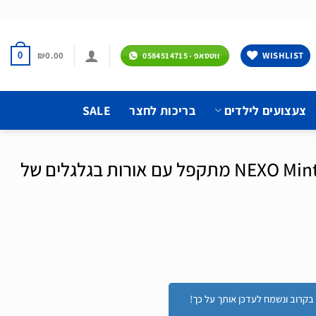
₪
0.00
WISHLIST
0
ווטסאפ - 0584514715
צעצועים לילדים
בריכות לחצר
SALE
קורקינט לילדים דגם NEXO Mint מתקפל עם אורות בגלגלים של
ור בקרוב ונשמח לעדכן אותך על כך!