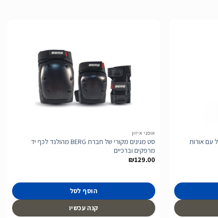
הוסף
הוסף
לרשימת
לרשימת
המשאלות
המשאלות
אופני איזון
ם NEXO Red מתקפל עם אורות
סט מגינים מקורי של חברת BERG מהולנד לכף יד
מרפקים וברכיים
₪
129.00
הוסף לסל
קנה עכשיו