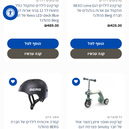
קורקינטים לילדים
קורקינטים לילדים
קורקינט לילדים דגם NEXO Lime
קורקינט לילדים מתקפל כולל
מתקפל עם אורות בגלגלים של
משטח לד 12 צבעי אורות דגם
חברת Berg מהולנד
Nexo LED-deck Blue של חברת
Berg מהולנד
₪
489.00
₪
429.00
הוסף לסל
הוסף לסל
קנה עכשיו
קנה עכשיו
הוסף
הוסף
לרשימת
לרשימת
המשאלות
המשאלות
כל המוצרים
אופני איזון
קורקינט ואופני איזון במוצר אחד
קסדה איכותית לילדים של חברת
של חבר Smoby מצרפת דגם
BERG מהולנד