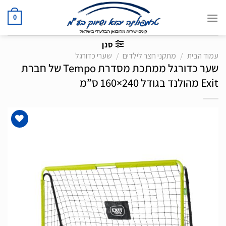
Ski
t
0
conten
סנן
עמוד הבית
/
מתקני חצר לילדים
/
שערי כדורגל
שער כדורגל ממתכת מסדרת Tempo של חברת
Exit מהולנד בגודל 240×160 ס”מ
הוסף
לרשימת
המשאלות