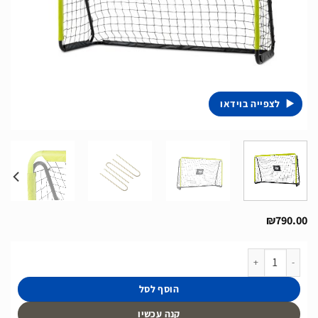
לצפייה בוידאו
₪
790.00
כמות של שער כדורגל ממתכת מסדרת Tempo של חברת Exit מהולנד בגודל 240x160 ס"מ
הוסף לסל
קנה עכשיו