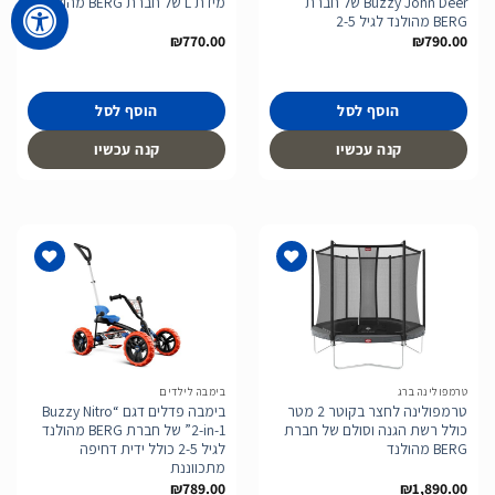
Buzzy John Deer של חברת
מידת L של חברת BERG מהולנד
BERG מהולנד לגיל 2-5
₪
770.00
₪
790.00
הוסף לסל
הוסף לסל
קנה עכשיו
קנה עכשיו
הוסף
הוסף
לרשימת
לרשימת
המשאלות
המשאלות
טרמפולינה ברג
בימבה לילדים
טרמפולינה לחצר בקוטר 2 מטר
בימבה פדלים דגם “Buzzy Nitro
כולל רשת הגנה וסולם של חברת
2-in-1” של חברת BERG מהולנד
BERG מהולנד
לגיל 2-5 כולל ידית דחיפה
מתכווננת
₪
789.00
₪
1,890.00