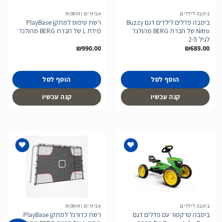
בימבה לילדים
אביזרים ותוספות
בימבה פדלים לילדים דגם Buzzy
רשת טיפוס למתקן PlayBase
Nitro של חברת BERG מהולנד
מידת L של חברת BERG מהולנד
לגיל 2-5
₪
990.00
₪
689.00
הוסף לסל
הוסף לסל
קנה עכשיו
קנה עכשיו
הוסף
הוסף
לרשימת
לרשימת
המשאלות
המשאלות
בימבה לילדים
אביזרים ותוספות
בימבה טרקטור עם פדלים דגם
רשת כדורגל למתקן PlayBase