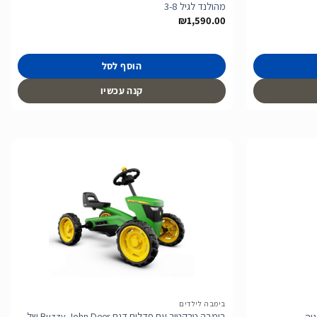
מהולנד לגיל 3-8
₪
1,590.00
הוסף לסל
קנה עכשיו
הוסף
הוסף
לרשימת
לרשימת
המשאלות
המשאלות
בימבה לילדים
בימבה טרקטור עם פדלים דגם Buzzy John Deer של