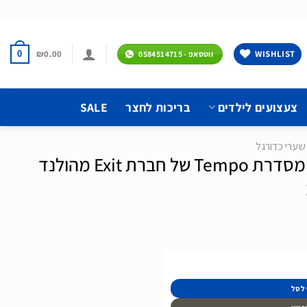
₪
0.00
WISHLIST
0
ווטסאפ - 0584514715
צעצועים לילדים
בריכות לחצר
SALE
שערי כדורגל
שער כדורגל ממתכת מסדרת Tempo של חברת Exit מהולנד
 לסל