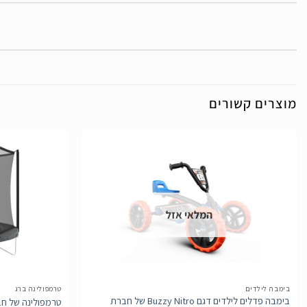
מוצרים קשורים
הוסף
לרשימת
המלאי אזל
המשאלות
בימבה לילדים
טרמפולינה ברג
בימבה פדלים לילדים דגם Buzzy Nitro של חברת
טרמפולינה של חברת BERG מהולנד קוט