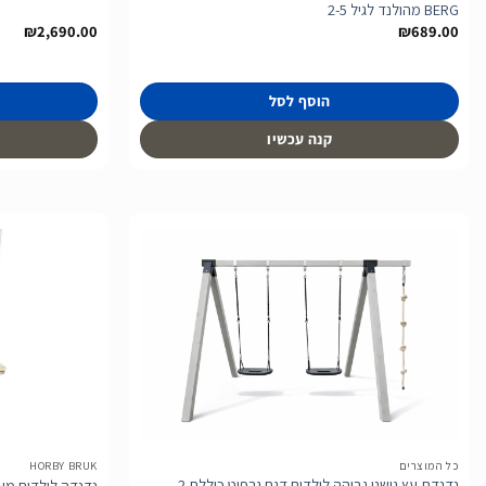
BERG מהולנד לגיל 2-5
₪
2,690.00
₪
689.00
הוסף לסל
קנה עכשיו
הוסף
לרשימת
המשאלות
כל המוצרים
HORBY BRUK
נדנדת עץ גושני גבוהה לילדים דגם גרפיט כוללת 2
נדנדה לילדים מעץ של 