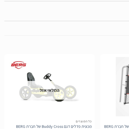
הוסף
הוסף
לרשימת
לרשימת
המלאי אזל
המשאלות
המשאלות
כל המוצרים
רשת כדורגל למתקן PlayBase מידת L של חברת BERG
מכונית פדלים דגם Buddy Cross של חברת BERG