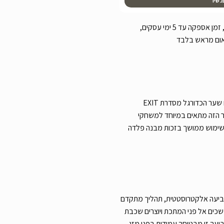
כשיו
עלות משלוח שליח עד הבית 79 ש”ח, זמן אספקה עד 5 ימי עסקים,
אום מראש בלבד
הוסיפו אקשן ואנרגיה לחצר שלכם עם שער הכדורגל מסדרת EXIT
×200 ס”מ. השער הזה מתאים במיוחד למשחקי
לשימוש ממושך בזכות מבנה פלדה
ביעה אלקטרוסטטית, תהליך מתקדם
כים אל פני המתכת ויוצרים שכבת
יעה זו מבטיחה עמידות בפני מזג