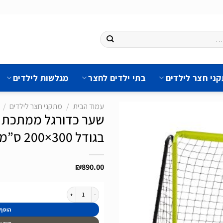
ני חצר לילדים
בתי ילדים לחצר
מגלשות לילדים
עמוד הבית
/
מתקני חצר לילדים
/
בגודל 300×200 ס”מ
הוסף
לרשימת
₪
890.00
המשאלות
כמות של שער כדורגל ממתכת מסדרת Tempo של חברת Exit מהולנד בגודל 300x200 ס"מ
הוסף